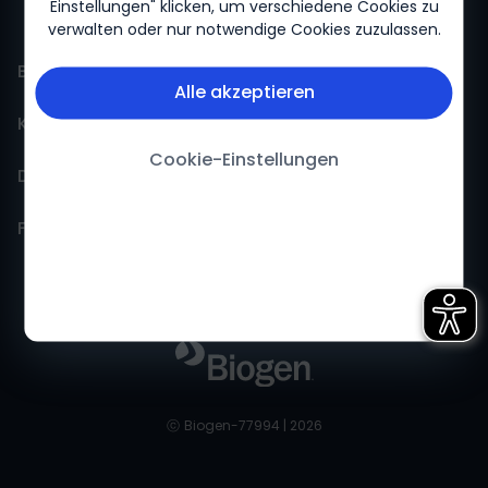
Einstellungen" klicken, um verschiedene Cookies zu
verwalten oder nur notwendige Cookies zuzulassen.
BiogenLinc
Alle akzeptieren
Kontakt
Events
Cookie-Einstellungen
Daten
FokusFortbildung
Pharmakovigilanz
Folgen Sie uns
Neuroflix
Kontakt
Datenschutzerklärung
Therapien
Feedback
Nutzungsbedingungen
LinkedIn
Innovation
Cookie-Erklärung
Facebook
Patientenservices
Impressum
Twitter
ⓒ
Biogen-77994 | 2026
YouTube