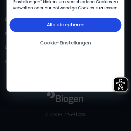
Einstellungen" klicken, um verschiedene Cookies zu
verwalten oder nur notwendige Cookies zuzulassen.
BiogenLinc
Alle akzeptieren
Kontakt
Events
Cookie-Einstellungen
Daten
FokusFortbildung
Pharmakovigilanz
Folgen Sie uns
Neuroflix
Kontakt
Datenschutzerklärung
Therapien
Feedback
Nutzungsbedingungen
LinkedIn
Innovation
Cookie-Erklärung
Facebook
Patientenservices
Impressum
Twitter
ⓒ
Biogen-77994 | 2026
YouTube