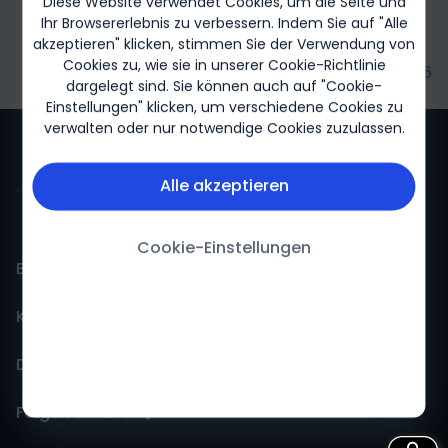
Diese Website verwendet Cookies, um die Seite und
Ihr Browsererlebnis zu verbessern. Indem Sie auf "Alle
akzeptieren" klicken, stimmen Sie der Verwendung von
Cookies zu, wie sie in unserer
Cookie-Richtlinie
Biogen-142009 07/2026
dargelegt sind. Sie können auch auf "Cookie-
Einstellungen" klicken, um verschiedene Cookies zu
verwalten oder nur notwendige Cookies zuzulassen.
Alle akzeptieren
Cookie-Einstellungen
BiogenLinc
Kontakt
Events
Daten
FokusFortbildung
Pharmakovigilanz
Folgen Sie uns
Neuroflix
Kontakt
Datenschutzerklärung