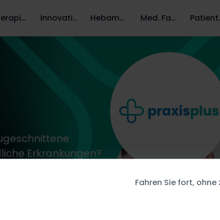
Therapien
Innovation
Hebammen
Med. Fachpersonal
Pati
 zugeschnittene
liche Erkrankungen?
serer Praxis
Fahren Sie fort, ohne