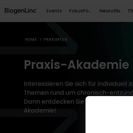
Events
FokusFortbildung
Neuroflix
HOME
PRAXISPLUS
Praxis-Akademie
Interessieren Sie sich für individuell
Themen rund um chronisch-entzünd
Dann entdecken Sie das Angebot un
Akademie!