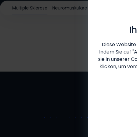
Multiple Sklerose
Neuromuskuläre Erkrankungen
Lupus
I
Diese Website 
Indem Sie auf "
sie in unserer
Co
klicken, um ver