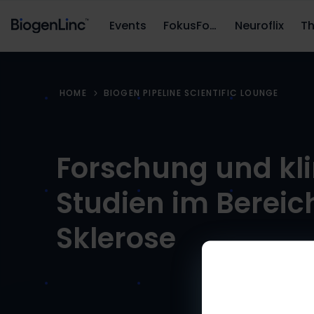
Events
FokusFortbildung
Neuroflix
HOME
BIOGEN PIPELINE SCIENTIFIC LOUNGE
Forschung und kl
Studien im Bereic
Sklerose