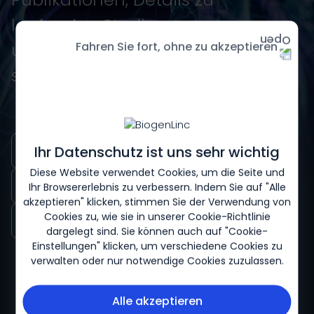
laufenden Studienprogrammen
und neueste Erkenntnisse zu
Fahren Sie fort, ohne zu akzeptieren
seltenen Erkrankungen.
Poster
Publikationen
Ihr Datenschutz ist uns sehr wichtig
Diese Website verwendet Cookies, um die Seite und
Newsletter
Webinare
Ihr Browsererlebnis zu verbessern. Indem Sie auf "Alle
akzeptieren" klicken, stimmen Sie der Verwendung von
Klinische Studien
Cookies zu, wie sie in unserer
Cookie-Richtlinie
dargelegt sind. Sie können auch auf "Cookie-
Einstellungen" klicken, um verschiedene Cookies zu
verwalten oder nur notwendige Cookies zuzulassen.
Alle akzeptieren