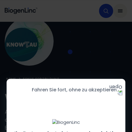
HOME
FOKUS FORTBILDUNG
Fahren Sie fort, ohne zu akzeptieren
Welcome to KnowTau
An interactive medical education program
about tau pathophysiology developed by
Biogen.